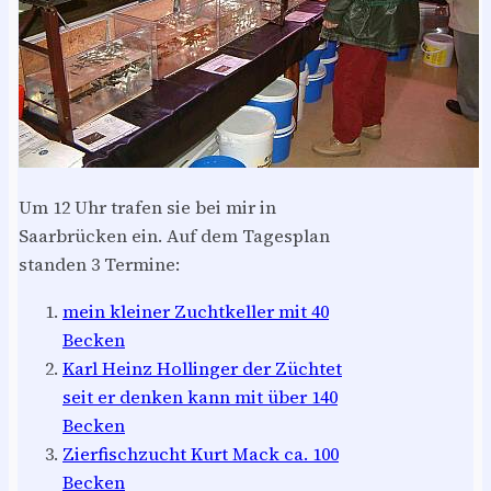
Um 12 Uhr trafen sie bei mir in
Saarbrücken ein. Auf dem Tagesplan
standen 3 Termine:
mein kleiner Zuchtkeller mit 40
Becken
Karl Heinz Hollinger der Züchtet
seit er denken kann mit über 140
Becken
Zierfischzucht Kurt Mack ca. 100
Becken