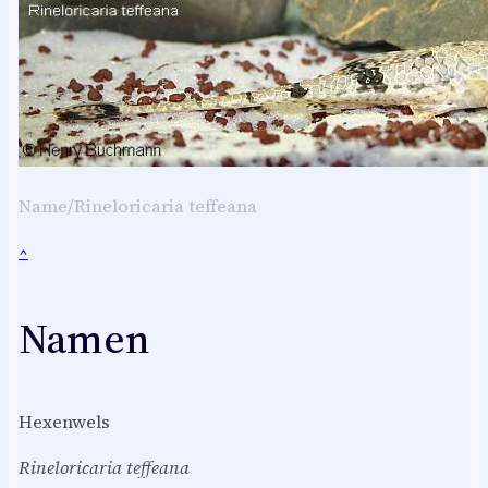
Name/Rineloricaria teffeana
^
Namen
Hexenwels
Rineloricaria teffeana