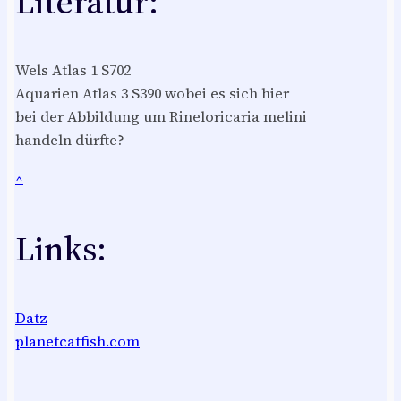
Literatur:
Wels Atlas 1 S702
Aquarien Atlas 3 S390 wobei es sich hier
bei der Abbildung um Rineloricaria melini
handeln dürfte?
^
Links:
Datz
planetcatfish.com