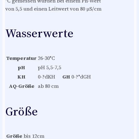
°C gemessen wurden bei einem Ph-Wert
von 5,5 und einen Leitwert von 80 µS/cm
Wasserwerte
Temperatur
26-30°C
pH
pH 5,5-7,5
KH
0-?dKH
GH
0-?°dGH
AQ-Größe
ab 80 cm
Größe
Größe
bis 12cm