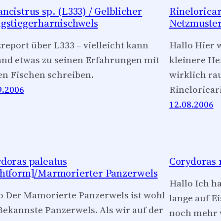
ncistrus sp. (L333) / Gelblicher
Rineloricar
gstiegerharnischwels
Netzmuste
report über L333 – vielleicht kann
Hallo Hier 
nd etwas zu seinen Erfahrungen mit
kleinere He
en Fischen schreiben.
wirklich ra
9.2006
Rineloricar
12.08.2006
doras paleatus
Corydoras r
htform]/Marmorierter Panzerwels
Hallo Ich h
o Der Mamorierte Panzerwels ist wohl
lange auf Ei
Bekannste Panzerwels. Als wir auf der
noch mehr w