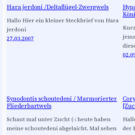
Hara jerdoni /Deltaflügel-Zwergwels
Hypa
Köni
Hallo Hier ein kleiner Steckbrief von Hara
Kurz
jerdoni
jema
27.03.2007
dies
02.0
Synodontis schoutedeni / Marmorierter
Cory
Fliederbartwels
[Zuc
Schaut mal unter Zucht (-: heute haben
Hall
meine schoutedeni abgelaicht. Mal sehen
der 