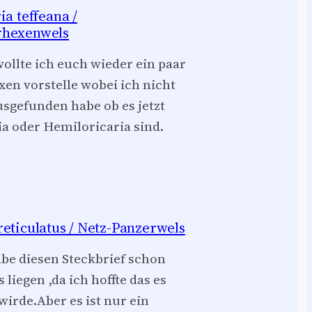
ia teffeana /
rhexenwels
wollte ich euch wieder ein paar
xen vorstelle wobei ich nicht
usgefunden habe ob es jetzt
ia oder Hemiloricaria sind.
eticulatus / Netz-Panzerwels
abe diesen Steckbrief schon
s liegen ,da ich hoffte das es
irde.Aber es ist nur ein