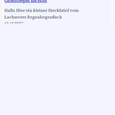
Glossolepis incisus
Hallo Hier ein kleiner Steckbrief vom
Lachsroter Regenbogenfisch
10.10.2007
Marmor-Beilbauch / Carnegiella
strigata fasciata
Hallo Hier eine Kleine zusamenstellung
von Marmor-Beilbauch/Carnegiella
strigata fasciata
22.07.2007
Nächste Seite
→