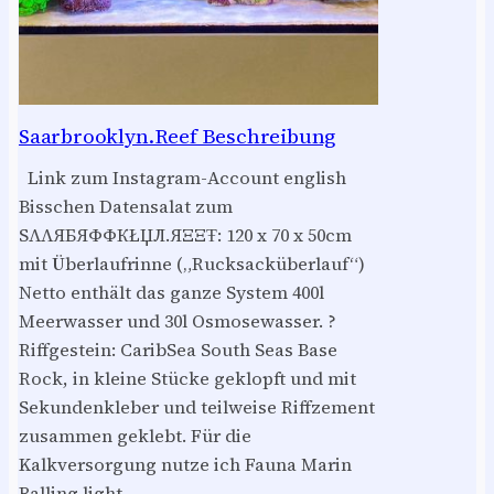
Saarbrooklyn.Reef Beschreibung
Link zum Instagram-Account english
Bisschen Datensalat zum
SΛΛЯБЯФФКŁЏЛ.ЯΞΞŦ: 120 x 70 x 50cm
mit Überlaufrinne („Rucksacküberlauf“)
Netto enthält das ganze System 400l
Meerwasser und 30l Osmosewasser. ?
Riffgestein: CaribSea South Seas Base
Rock, in kleine Stücke geklopft und mit
Sekundenkleber und teilweise Riffzement
zusammen geklebt. Für die
Kalkversorgung nutze ich Fauna Marin
Balling light…