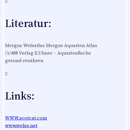
^
Literatur:
Mergus Welsatlas Mergus Aquarien Atlas
/1/488 Verlag E.Ulmer – Aquarienfische
gesund ernähren
^
Links:
WWW.scotcat.com
www.welse.net