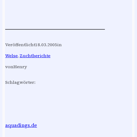
Veröffentlicht
18.03.2005
in
Welse
, 
Zuchtberichte
von
Henry
Schlagwörter:
aquadings.de