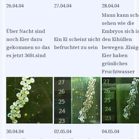
26.04.04
27.04.04
28.04.04
Mann kann sch
sehen wie die
Über Nacht sind
Embryos sich i
noch Eier dazu
Ein Ei scheint nicht
den Eihüllen
gekommen so das
befruchtet zu sein
bewegen .Einig
es jetzt 36St.sind
Eier haben
grünliches
Fruchtwasser
30.04.04
02.05.04
04.05.04