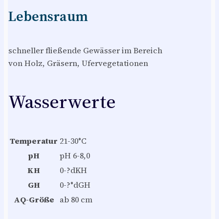
Lebensraum
schneller fließende Gewässer im Bereich
von Holz, Gräsern, Ufervegetationen
Wasserwerte
Temperatur
21-30°C
pH
pH 6-8,0
KH
0-?dKH
GH
0-?°dGH
AQ-Größe
ab 80 cm