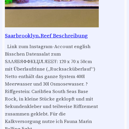
Saarbrooklyn.Reef Beschreibung
Link zum Instagram-Account english
Bisschen Datensalat zum
SΛΛЯБЯФФКŁЏЛ.ЯΞΞŦ: 120 x 70 x 50cm
mit Überlaufrinne („Rucksacküberlauf“)
Netto enthält das ganze System 400l
Meerwasser und 30l Osmosewasser. ?
Riffgestein: CaribSea South Seas Base
Rock, in kleine Stücke geklopft und mit
Sekundenkleber und teilweise Riffzement
zusammen geklebt. Für die
Kalkversorgung nutze ich Fauna Marin
Balling light…