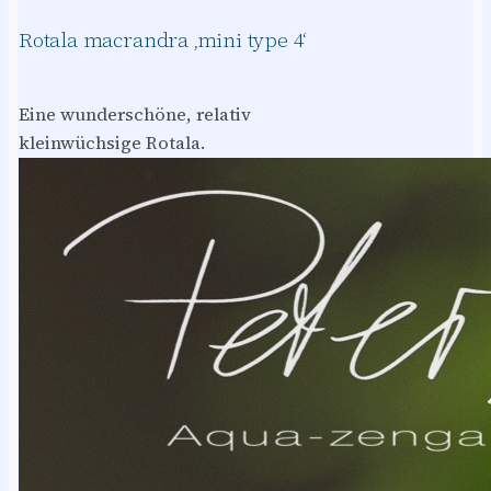
Rotala macrandra ‚mini type 4‘
Eine wunderschöne, relativ
kleinwüchsige Rotala.