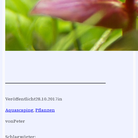
Veröffentlicht
28.10.2017
in
Aquascaping
, 
Pflanzen
von
Peter
Schlagwörter: