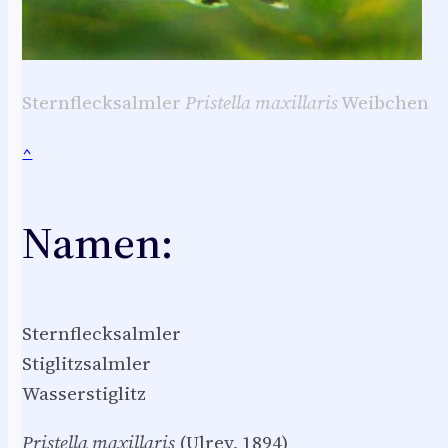
Sternflecksalmler
Pristella maxillaris
Weibchen
^
Namen:
Sternflecksalmler
Stiglitzsalmler
Wasserstiglitz
Pristella maxillaris
(Ulrey, 1894)