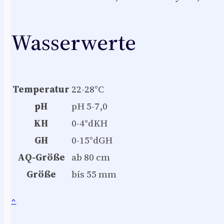
Wasserwerte
Temperatur
22-28°C
pH
pH 5-7,0
KH
0-4°dKH
GH
0-15°dGH
AQ-Größe
ab 80 cm
Größe
bis 55 mm
^