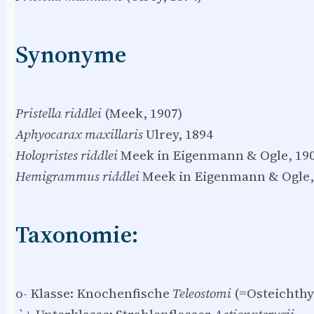
Synonyme
Pristella riddlei
(Meek, 1907)
Aphyocarax maxillaris
Ulrey, 1894
Holopristes riddlei
Meek in Eigenmann & Ogle, 190
Hemigrammus riddlei
Meek in Eigenmann & Ogle,
Taxonomie:
o- Klasse: Knochenfische
Teleostomi
(=Osteichthy
.`+-Unterklasse: Strahlenflosser
Actionpterygii