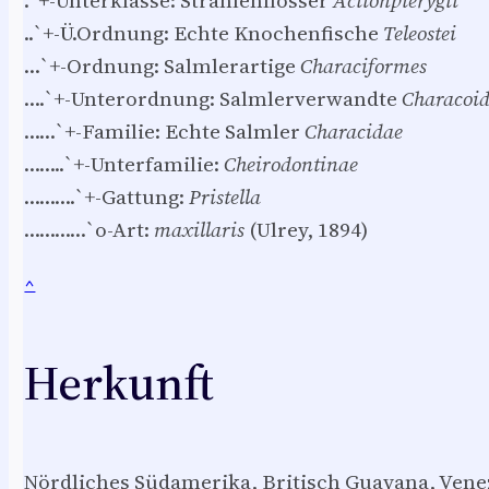
..`+-Ü.Ordnung: Echte Knochenfische
Teleostei
…`+-Ordnung: Salmlerartige
Characiformes
….`+-Unterordnung: Salmlerverwandte
Characoid
……`+-Familie: Echte Salmler
Characidae
……..`+-Unterfamilie:
Cheirodontinae
……….`+-Gattung:
Pristella
…………`o-Art:
maxillaris
(Ulrey, 1894)
^
Herkunft
Nördliches Südamerika, Britisch Guayana, Vene